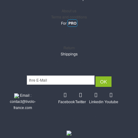
About us
Terms and conditions
For
PRO
Support
Return
Shippings
Newsletter
Email :
contact@livolo-
Facebook
Twitter
Linkedin
Youtube
france.com
Secure CB & Paypal payments