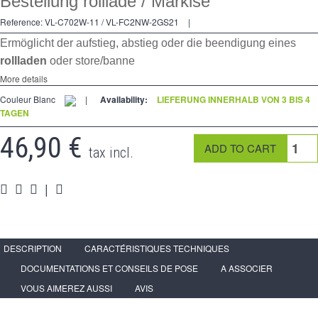
Bestellung rolllade / Markise
Kreuzschalters
Reference:
VL-C702W-11 / VL-FC2NW-2GS21
|
Steckdose
Ermöglicht der aufstieg, abstieg oder die beendigung eines
Spéciales
rollladen
oder store/banne
More details
Zubehör
Couleur Blanc
|
Availability:
LIEFERUNG INNERHALB VON 3 BIS 4
TAGEN
Pièces
46,90 €
Medien
tax incl.
Espace
PRO
|
DESCRIPTION
CARACTÉRISTIQUES TECHNIQUES
DOCUMENTATIONS ET CONSEILS DE POSE
A ASSOCIER
VOUS AIMEREZ AUSSI
AVIS