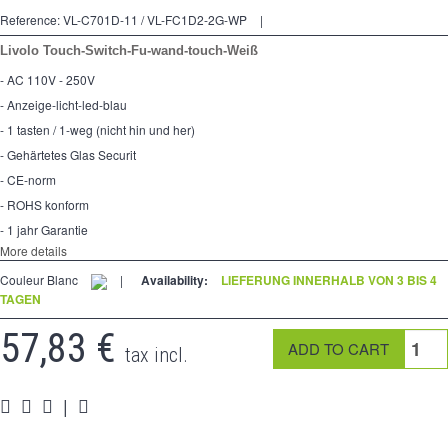
Kreuzschalters
Reference:
VL-C701D-11 / VL-FC1D2-2G-WP
|
Steckdose
Livolo Touch-Switch-Fu-wand-touch-Weiß
- AC 110V - 250V
Spéciales
- Anzeige-licht-led-blau
Zubehör
- 1 tasten / 1-weg (nicht hin und her)
- Gehärtetes Glas Securit
Pièces
- CE-norm
Medien
- ROHS konform
- 1 jahr Garantie
Espace
PRO
More details
Couleur Blanc
|
Availability:
LIEFERUNG INNERHALB VON 3 BIS 4
TAGEN
57,83 €
tax incl.
|