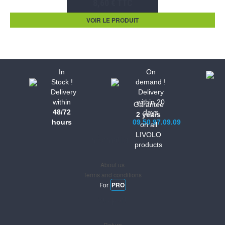
8,60 € TTC
VOIR LE PRODUIT
In
On
Stock !
demand !
Delivery
Delivery
within
within 20
Garantee
48/72
days
2 years
hours
09.50.97.09.09
on all
LIVOLO
Informations
products
About us
Terms and conditions
For
PRO
Support
Return