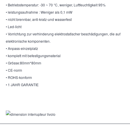
• Betriebstemperatur: -30 ~ 70 ℃, weniger, Luftfeuchtigkeit 95%
• leistungsaufnahme : Weniger als 0,1 mW
• nicht brennbar, anti-kratz-und wasserfest
• Led-licht
• Vorrichtung zur verhinderung elektrostatischer beschädigungen, die auf
elektronische komponenten.
• Anpass-einzelplatz
• komplett mit befestigungsmaterial
• Grösse:80mm*80mm
• CE-norm
• ROHS-konform
• 1 JAHR GARANTIE