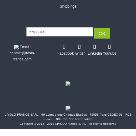
Shippings
Newsletter
Email :
contact@livolo-
Facebook
Twitter
Linkedin
Youtube
france.com
Secure CB & Paypal payments
Shipments Post & Intl
LIVOLO FRANCE SARL - 66 avenue des Champs-Elysées - 75058 Paris CEDEX 01 - RCS
numéro : 808 651 368 R.C.S PARIS
Copyright © 2014 - 2018 LIVOLO France SARL - All Rights Reserved