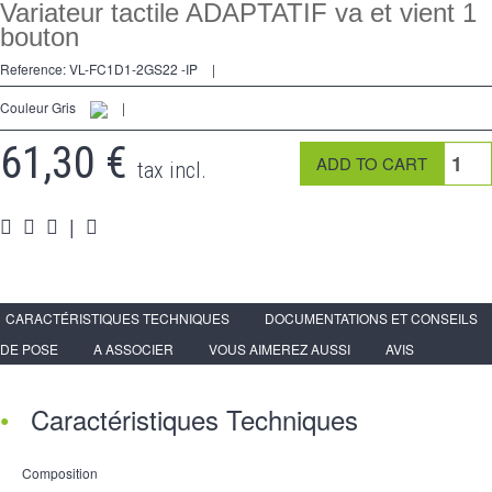
Kreuzschalters
Variateur tactile ADAPTATIF va et vient 1
bouton
Steckdose
Reference:
VL-FC1D1-2GS22 -IP
|
Spéciales
Couleur Gris
|
Zubehör
61,30 €
tax incl.
Pièces
|
Medien
Espace
PRO
CARACTÉRISTIQUES TECHNIQUES
DOCUMENTATIONS ET CONSEILS
DE POSE
A ASSOCIER
VOUS AIMEREZ AUSSI
AVIS
Caractéristiques Techniques
Composition