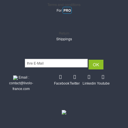
Terms and conditions
For
PRO
Support
Return
Shippings
Newsletter
Email :
contact@livolo-
Facebook
Twitter
Linkedin
Youtube
france.com
Secure CB & Paypal payments
Shipments Post & Intl