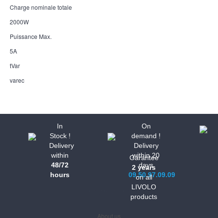
Charge nominale totale
2000W
Puissance Max.
5A
tVar
varec
In
On
Stock !
demand !
Delivery
Delivery
within
within 20
Garantee
48/72
days
2 years
hours
09.50.97.09.09
on all
LIVOLO
Informations
products
About us