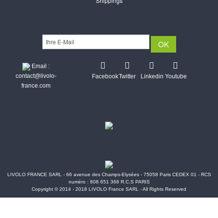
Shippings
Newsletter
Email :
contact@livolo-
Facebook
Twitter
Linkedin
Youtube
france.com
Secure CB & Paypal payments
Shipments Post & Intl
LIVOLO FRANCE SARL - 66 avenue des Champs-Elysées - 75058 Paris CEDEX 01 - RCS
numéro : 808 651 368 R.C.S PARIS
Copyright © 2014 - 2018 LIVOLO France SARL - All Rights Reserved