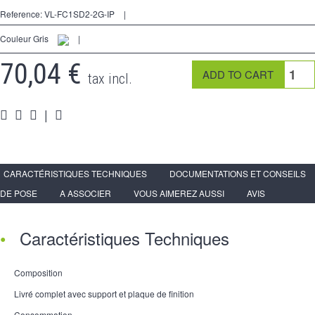
Kreuzschalters
Reference:
VL-FC1SD2-2G-IP
|
Steckdose
Couleur Gris
|
Spéciales
70,04 €
tax incl.
Zubehör
|
Pièces
Medien
Programme Revendeur - LIVOLO France Site Officiel
CARACTÉRISTIQUES TECHNIQUES
DOCUMENTATIONS ET CONSEILS
DE POSE
A ASSOCIER
VOUS AIMEREZ AUSSI
AVIS
Caractéristiques Techniques
Composition
Livré complet avec support et plaque de finition
Consommation