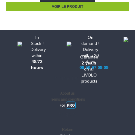
VOIR LE PRODUIT
In
On
Stock !
demand !
Delivery
Delivery
within
within 20
Garantee
48/72
days
2 years
hours
09.50.97.09.09
on all
LIVOLO
Informations
products
About us
Terms and conditions
For
PRO
Support
Return